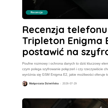
Recenzje
Recenzja telefon
Tripleton Enigma 
postawić na szyf
Poufne rozmowy i ochrona danych to dziś kluczowy elem
czym polega szyfrowanie połączeń i czy rzeczywiście c
wyróżnia się GSM Enigma E2, jakie możliwości oferuje t
Małgorzata Dziwińska
2026-07-29