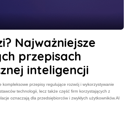
zi? Najważniejsze
ych przepisach
nej inteligencji
cie kompleksowe przepisy regulujące rozwój i wykorzystywanie
stawców technologii, lecz także część firm korzystających z
ulacje oznaczają dla przedsiębiorców i zwykłych użytkowników.AI