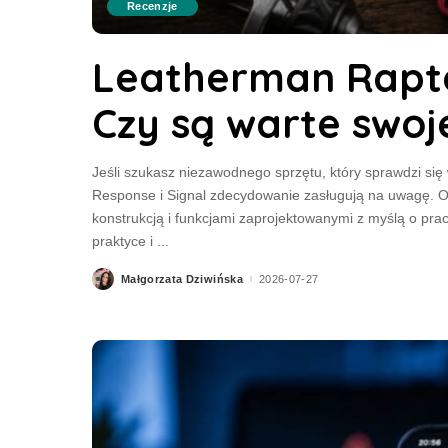
Recenzje
Leatherman Raptor
Czy są warte swoj
Jeśli szukasz niezawodnego sprzętu, który sprawdzi si
Response i Signal zdecydowanie zasługują na uwagę. 
konstrukcją i funkcjami zaprojektowanymi z myślą o pr
praktyce i
...
Małgorzata Dziwińska
2026-07-27