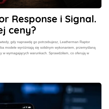
 Response i Signal.
ej ceny?
ę wtedy, gdy naprawdę go potrzebujesz, Leatherman Raptor
Oba modele wyróżniają się solidnym wykonaniem, przemyślaną
acy w wymagających warunkach. Sprawdziłam, co oferują w