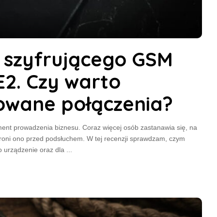
u szyfrującego GSM
E2. Czy warto
rowane połączenia?
ent prowadzenia biznesu. Coraz więcej osób zastanawia się, na
hroni ono przed podsłuchem. W tej recenzji sprawdzam, czym
o urządzenie oraz dla
...