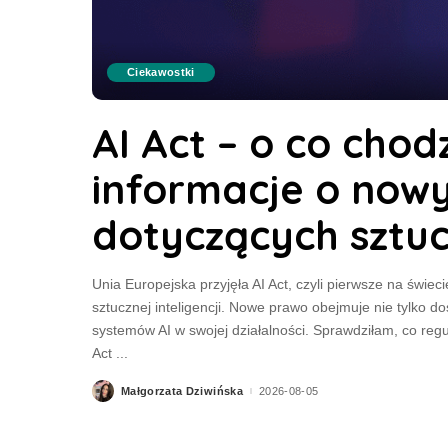
Ciekawostki
AI Act – o co chod
informacje o now
dotyczących sztucz
Unia Europejska przyjęła AI Act, czyli pierwsze na świe
sztucznej inteligencji. Nowe prawo obejmuje nie tylko do
systemów AI w swojej działalności. Sprawdziłam, co reg
Act
...
Małgorzata Dziwińska
2026-08-05