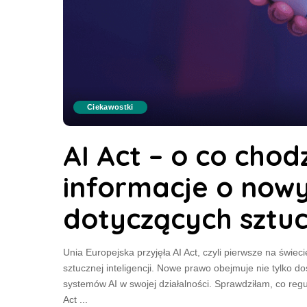
Ciekawostki
AI Act – o co chod
informacje o now
dotyczących sztucz
Unia Europejska przyjęła AI Act, czyli pierwsze na świe
sztucznej inteligencji. Nowe prawo obejmuje nie tylko do
systemów AI w swojej działalności. Sprawdziłam, co reg
Act
...