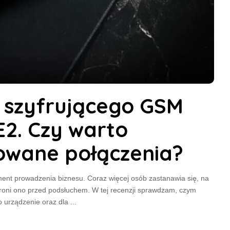
u szyfrującego GSM
E2. Czy warto
rowane połączenia?
ent prowadzenia biznesu. Coraz więcej osób zastanawia się, na
hroni ono przed podsłuchem. W tej recenzji sprawdzam, czym
o urządzenie oraz dla
...