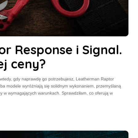
 Response i Signal.
ej ceny?
ę wtedy, gdy naprawdę go potrzebujesz, Leatherman Raptor
Oba modele wyróżniają się solidnym wykonaniem, przemyślaną
acy w wymagających warunkach. Sprawdziłam, co oferują w