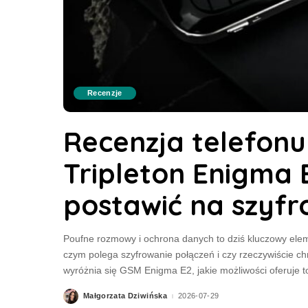
Recenzje
Recenzja telefon
Tripleton Enigma 
postawić na szyf
Poufne rozmowy i ochrona danych to dziś kluczowy elem
czym polega szyfrowanie połączeń i czy rzeczywiście c
wyróżnia się GSM Enigma E2, jakie możliwości oferuje t
Małgorzata Dziwińska
2026-07-29