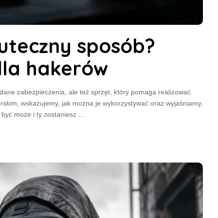
uteczny sposób?
dla hakerów
ć dane zabezpieczenia, ale też sprzęt, który pomaga realizować
skim, wskazujemy, jak można je wykorzystywać oraz wyjaśniamy,
być może i ty zostaniesz
...