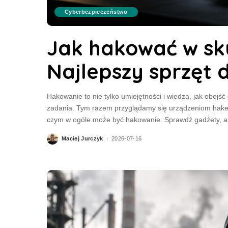
Cyberbezpieczeństwo
Jak hakować w sk
Najlepszy sprzęt 
Hakowanie to nie tylko umiejętności i wiedza, jak obejś
zadania. Tym razem przyglądamy się urządzeniom haker
czym w ogóle może być hakowanie. Sprawdź gadżety, a 
Maciej Jurczyk
2026-07-16