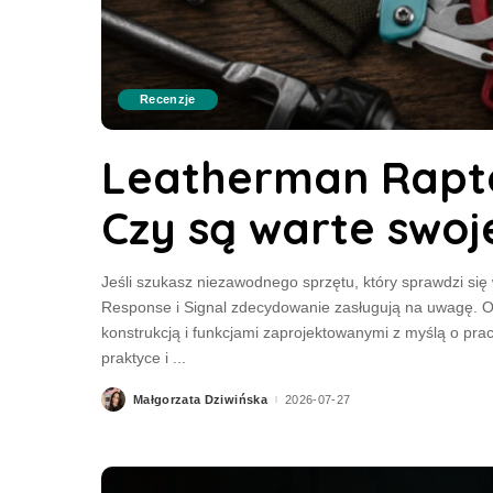
Recenzje
Leatherman Raptor
Czy są warte swoj
Jeśli szukasz niezawodnego sprzętu, który sprawdzi si
Response i Signal zdecydowanie zasługują na uwagę. 
konstrukcją i funkcjami zaprojektowanymi z myślą o pr
praktyce i
...
Małgorzata Dziwińska
2026-07-27