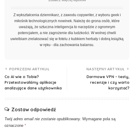
Zobacz więcej wpisów
Z wykształcenia dziennikarz, z zawodu copywriter, z wyboru geek i
miłośnik technologicznych nowinek. Należę do grona osób, które
uważają, że sztuczna inteligencja to narzędzie z ogromnym
potencjałem, a nie zagrożenie dla ludzkości. W wolnej chwili
uwielbiam zrelaksować się w fotelu z kubkiem herbaty i dobrą książką
w ręku - dla zachowania balansu.
POPRZEDNI ARTYKUŁ
NASTĘPNY ARTYKUŁ
Co AI wie o Tobie?
Darmowe VPN – testy,
Przetestowaliśmy aplikacje
recenzje i czy warto
analizujące dane użytkownika
korzystać?
Zostaw odpowiedź
Twój adres email nie zostanie opublikowany.
Wymagane pola są
oznaczone
*