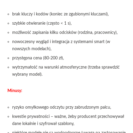
brak kluczy i kodów (koniec ze zgubionymi kluczami),
szybkie otwieranie (często < 1 s),
możliwość zapisania kilku odcisków (rodzina, pracownicy),
nowoczesny wygląd i integracja z systemami smart (w
nowszych modelach),
przystępna cena (80-200 zł),
wytrzymałość na warunki atmosferyczne (trzeba sprawdzić
wybrany model).
Minusy:
ryzyko omyłkowego odczytu przy zabrudzonym palcu,
kwestie prywatności – ważne, żeby producent przechowywał
dane lokalnie i szyfrował szablony,
niektóre modele nie są wodoodporne (uwaga na zastosowanie