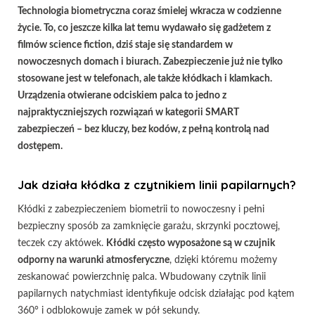
Technologia biometryczna coraz śmielej wkracza w codzienne
życie. To, co jeszcze kilka lat temu wydawało się gadżetem z
filmów science fiction, dziś staje się standardem w
nowoczesnych domach i biurach. Zabezpieczenie już nie tylko
stosowane jest w telefonach, ale także kłódkach i klamkach.
Urządzenia otwierane odciskiem palca to jedno z
najpraktyczniejszych rozwiązań w kategorii SMART
zabezpieczeń – bez kluczy, bez kodów, z pełną kontrolą nad
dostępem.
Jak działa kłódka z czytnikiem linii papilarnych?
Kłódki z zabezpieczeniem biometrii to nowoczesny i pełni
bezpieczny sposób za zamknięcie garażu, skrzynki pocztowej,
teczek czy aktówek.
Kłódki często wyposażone są w czujnik
odporny na warunki atmosferyczne
, dzięki któremu możemy
zeskanować powierzchnię palca. Wbudowany czytnik linii
papilarnych natychmiast identyfikuje odcisk działając pod kątem
360° i odblokowuje zamek w pół sekundy.