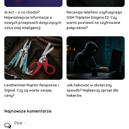
AI Act – o co chodzi?
Recenzja telefonu szyfrującego
Najważniejsze informacje o
GSM Tripleton Enigma E2. Czy
nowych przepisach dotyczących
warto postawić na szyfrowane
sztucznej inteligencji
połączenia?
Leatherman Raptor Response i
Jak hakować w skuteczny
Signal. Czy są warte swojej
sposób? Najlepszy sprzęt dla
ceny?
hakerów
Najnowsze komentarze
Piotr
-