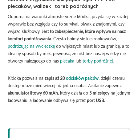
plecaków, walizek i toreb podróżnych
Odporna na warunki atmosferyczne kłódka, przyda się w każdej
wyprawie bez względu czy to survival, biwak z znajomymi, czy
wyjazd służbowy. J
est to zabezpieczenie, które wpływa na nasz
komfort podróżowania.
Często boimy się kieszonkowców,
podróżując na wycieczkę
do większych miast lub za granicę, a to
idealny sposób by mieć pewność, że nikt bez naszej wiedzy nie
otworzy należącego do nas
plecaka
lub
torby podróżnej
.
Kłódka pozwala na
zapis aż 20
odcisków palców
, dzięki czemu
dostęp może mieć więcej niż jedna osoba. Zasilanie zapewnia
akumulator litowy 60 mAh
, który działa do
5 miesięcy
na jednym
ładowaniu, a ładowanie odbywa się przez
port USB
.